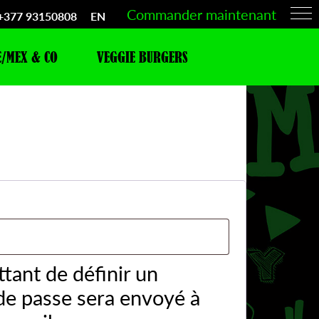
Commander maintenant
+377 93150808
EN
E/MEX & CO
VEGGIE BURGERS
e
tant de définir un
e passe sera envoyé à