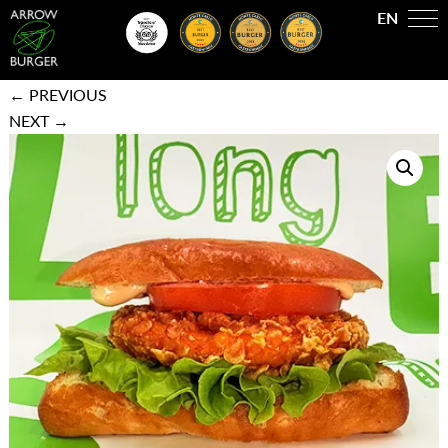
EN
Accueil
/
Burgers
/ Arrow Crispy Chicken
← PREVIOUS
NEXT →