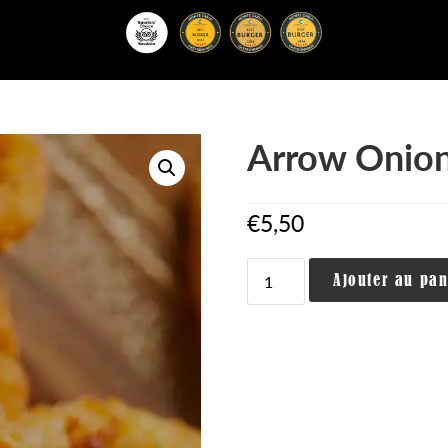
ngs
Arrow Onion
€
5,50
quantité
Ajouter au pan
de
Arrow
Onion
Rings