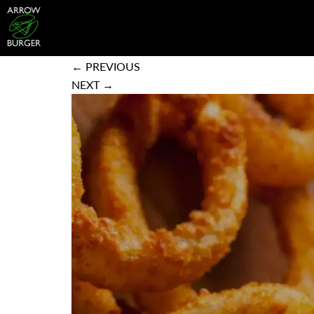
Accueil
/
Salade, mexican & Co
/ Arrow Onion Ri
← PREVIOUS
NEXT →