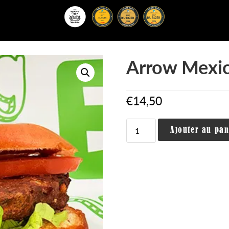
Arrow Mexic
€
14,50
quantité
Ajouter au pan
de
Arrow
Mexican
Veggie