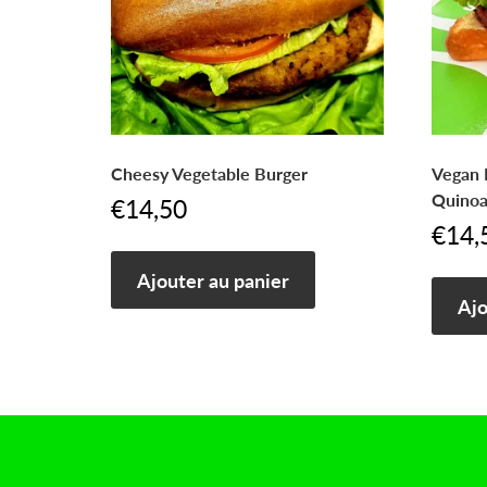
Cheesy Vegetable Burger
Vegan 
Quino
€
14,50
€
14,
Ajouter au panier
Ajo