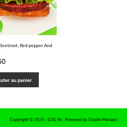
Beetroot, Red pepper And
a
50
uter au panier
Copyright © 2025 ·
LOG IN
· Powered by Ouiphi Monaco