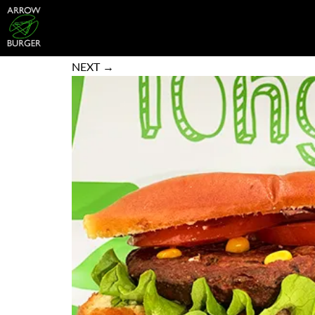
Accueil
/
Veggi burgers
/ Arrow Mexican Veggie
NEXT →