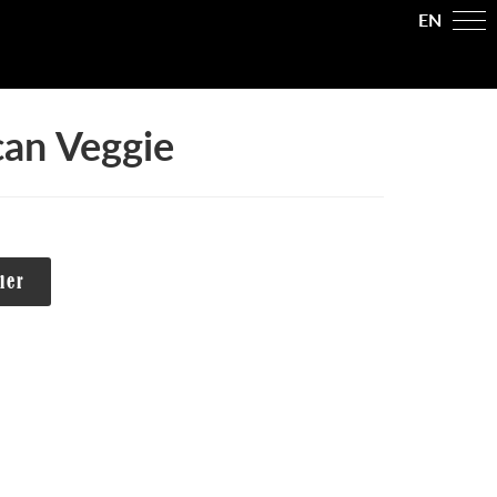
EN
an Veggie
Alternative:
ier